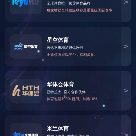
公司在美食城开展防汛应急救援演练，公司各部门、项目70余人
参加现场演练、观摩学习。
演练模拟强降雨引发路面积水从入口涌入地下室车库，物业
服务中心接到巡逻人员汛情报警，美食城项目立即启动防汛应急
预案，各防汛应急小组成员迅速赶赴现场实施抢险，设置防洪挡
板和挡水沙袋墙，并增加应急排水泵对积水进行排涝。经过有序
的抢险，成功将路面的洪水阻挡在车库入口外，确保地下室车辆
和设施设备安全。
随后，对演练进行了讲评，并围绕人员安全、物资管理、工
程抢险、信息沟通、治安与秩序维护、卫生防疫六个方面对防汛
应急处置需要注意的事项进行了培训。
此次应急演练通过预防预备与应急处突相结合，应急处置及