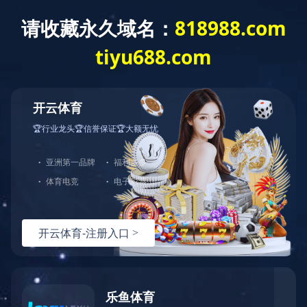
当前位置：
乐动(中国)
>
集团产业
>
公共资源交易
集团产业
公共资源交易
龙岩国资阳光交易平台服务延伸 助力上杭国企采购数字化转型升级
发布日期：2025-10-14